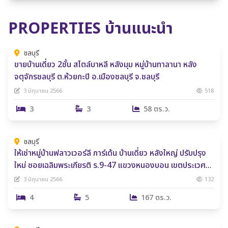
PROPERTIES บ้านแนะนำ
4,990,000 ฿
ชลบุรี
ขายบ้านเดี่ยว 2ชั้น สไตล์บาหลี หลังมุม หมู่บ้านทาลานา หลัง
จตุจักรชลบุรี ต.ห้วยกะปิ อ.เมืองชลบุรี จ.ชลบุรี
3 มิถุนายน 2566
518
3
3
58 ตร.ว.
59,000 ฿
ชลบุรี
ให้เช่าหมู่บ้านฟลาวเวอร์ลี การ์เด้น บ้านเดี่ยว หลังใหญ่ ปรับปรุง
ใหม่ ซอยเฉลิมพระเกียรติ ร.9-47 แขวงหนองบอน เขตประเวศ
กรุงเทพมหานคร
3 มิถุนายน 2566
132
4
5
167 ตร.ว.
2,300,000 ฿