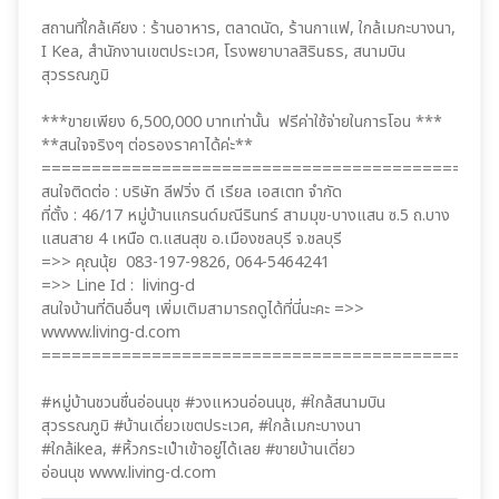
สถานที่ใกล้เคียง : ร้านอาหาร, ตลาดนัด, ร้านกาแฟ, ใกล้เมกะบางนา,
I Kea, สำนักงานเขตประเวศ, โรงพยาบาลสิรินธร, สนามบิน
สุวรรณภูมิ
***ขายเพียง 6,500,000 บาทเท่านั้น ฟรีค่าใช้จ่ายในการโอน ***
**สนใจจริงๆ ต่อรองราคาได้ค่ะ**
=============================================
สนใจติดต่อ : บริษัท ลีฟวิ่ง ดี เรียล เอสเตท จำกัด
ที่ตั้ง : 46/17 หมู่บ้านแกรนด์มณีรินทร์ สามมุข-บางแสน ซ.5 ถ.บาง
แสนสาย 4 เหนือ ต.แสนสุข อ.เมืองชลบุรี จ.ชลบุรี
=>> คุณนุ้ย 083-197-9826, 064-5464241
=>> Line Id : living-d
สนใจบ้านที่ดินอื่นๆ เพิ่มเติมสามารถดูได้ที่นี่นะคะ =>>
wwww.living-d.com
=============================================
#หมู่บ้านชวนชื่นอ่อนนุช #วงแหวนอ่อนนุช, #ใกล้สนามบิน
สุวรรณภูมิ #บ้านเดี่ยวเขตประเวศ, #ใกล้เมกะบางนา
#ใกล้ikea, #หิ้วกระเป๋าเข้าอยู่ได้เลย #ขายบ้านเดี่ยว
อ่อนนุช www.living-d.com