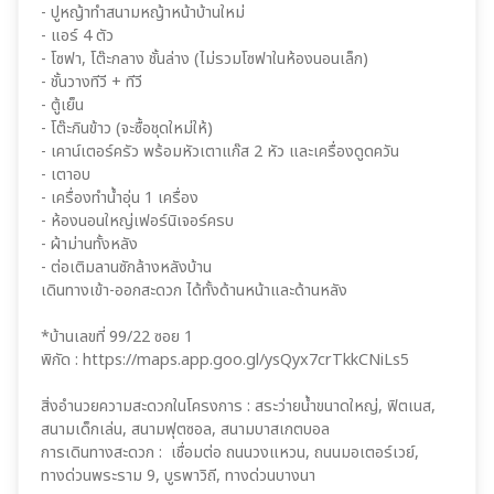
- ปูหญ้าทำสนามหญ้าหน้าบ้านใหม่
- แอร์ 4 ตัว
- โซฟา, โต๊ะกลาง ชั้นล่าง (ไม่รวมโซฟาในห้องนอนเล็ก)
- ชั้นวางทีวี + ทีวี
- ตู้เย็น
- โต๊ะกินข้าว (จะซื้อชุดใหม่ให้)
- เคาน์เตอร์ครัว พร้อมหัวเตาแก๊ส 2 หัว และเครื่องดูดควัน
- เตาอบ
- เครื่องทำน้ำอุ่น 1 เครื่อง
- ห้องนอนใหญ่เฟอร์นิเจอร์ครบ
- ผ้าม่านทั้งหลัง
- ต่อเติมลานซักล้างหลังบ้าน
เดินทางเข้า-ออกสะดวก ได้ทั้งด้านหน้าและด้านหลัง
*บ้านเลขที่ 99/22 ซอย 1
พิกัด : https://maps.app.goo.gl/ysQyx7crTkkCNiLs5
สิ่งอำนวยความสะดวกในโครงการ : สระว่ายน้ำขนาดใหญ่, ฟิตเนส,
สนามเด็กเล่น, สนามฟุตซอล, สนามบาสเกตบอล
การเดินทางสะดวก : เชื่อมต่อ ถนนวงแหวน, ถนนมอเตอร์เวย์,
ทางด่วนพระราม 9, บูรพาวิถี, ทางด่วนบางนา