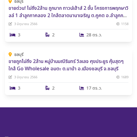
ชลบุรี
ขายด่วน! ไม่ถึง2ล้าน ถูกมาก ทาวน์เฮ้าส์ 2 ชั้น โครงการพฤกษาวิ
ลล์ 1 ลำลูกกาคลอง 2 ใกล้ตลาดนานาเจริญ ต.คูคต อ.ลำลูกกา
จ.ปทุมธานี
3 มิถุนายน 2566
1158
3
2
28 ตร.ว.
2,300,000 ฿
ชลบุรี
ขายถูกไม่ถึง 2ล้าน หมู่บ้านมณีรินทร์ วิลเลจ ศุขประยูร คุ้มสุดๆ
ใกล้ Go Wholesale อมตะ ต.นาป่า อ.เมืองชลบุรี จ.ชลบุรี
3 มิถุนายน 2566
1689
3
2
17 ตร.ว.